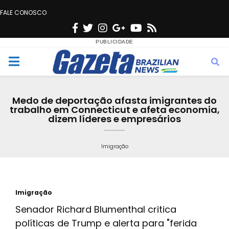
FALE CONOSCO
F
T
I
G
Y
R
a
w
n
o
o
s
c
i
s
o
u
s
M
e
t
t
g
t
e
b
t
a
l
u
Medo de deportação afasta imigrantes do
o
e
g
e
b
trabalho em Connecticut e afeta economia,
n
dizem líderes e empresários
o
r
r
e
k
a
u
Imigração
m
Imigração
Senador Richard Blumenthal critica
políticas de Trump e alerta para "ferida