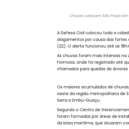
Chuvas colocam São Paulo em e
A Defesa Civil colocou toda a cida
alagamentos por causa das fortes c
(22). O alerta funcionou até as 18
As chuvas foram mais intensas na z
Formosa, onde foi registrado até q
chamados para quedas de árvores n
Os maiores acumulados de chuvas, i
oeste da região metropolitana de S
Serra e Embu-Guaçu.
Segundo o Centro de Gerenciament
foram formadas por áreas de instabi
da brisa marítima, que atuaram com