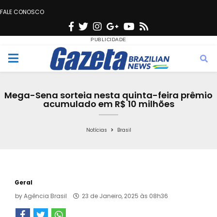
FALE CONOSCO
F
T
I
G
Y
R
a
w
n
o
o
s
c
i
s
o
u
s
M
e
t
t
g
t
e
b
t
a
l
u
Mega-Sena sorteia nesta quinta-feira prêmio
o
e
g
e
b
acumulado em R$ 10 milhões
n
o
r
r
e
k
a
Notícias
Brasil
u
m
Geral
by
Agência Brasil
23 de Janeiro, 2025 às 08h36