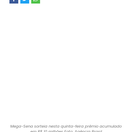
Mega-Sena sorteia nesta quinta-feira prêmio acumulado
em R$ 10 milhões Foto: Agência Brasil