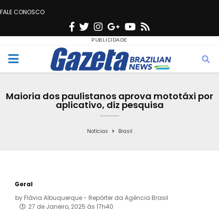
FALE CONOSCO
F
T
I
G
Y
R
a
w
n
o
o
s
c
i
s
o
u
s
M
e
t
t
g
t
e
b
t
a
l
u
Maioria dos paulistanos aprova mototáxi por
o
e
g
e
b
aplicativo, diz pesquisa
n
o
r
r
e
k
a
Notícias
Brasil
u
m
Geral
by
Flávia Albuquerque - Repórter da Agência Brasil
27 de Janeiro, 2025 às 17h40