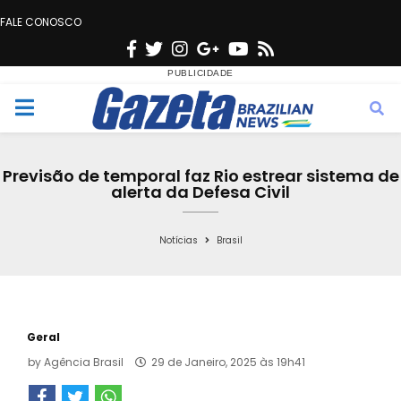
FALE CONOSCO
F
T
I
G
Y
R
a
w
n
o
o
s
c
i
s
o
u
s
M
e
t
t
g
t
e
b
t
a
l
u
Previsão de temporal faz Rio estrear sistema de
o
e
g
e
b
alerta da Defesa Civil
n
o
r
r
e
k
a
Notícias
Brasil
u
m
Geral
by
Agência Brasil
29 de Janeiro, 2025 às 19h41