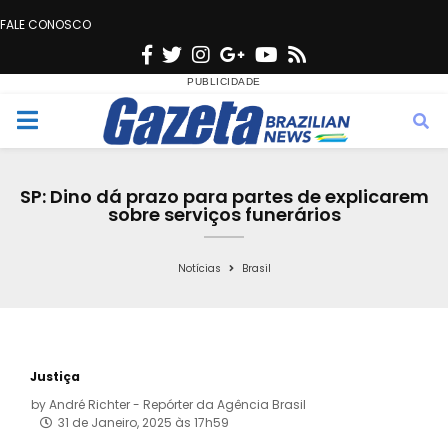
FALE CONOSCO
F
T
I
G
Y
R
a
w
n
o
o
s
c
i
s
o
u
s
M
e
t
t
g
t
e
b
t
a
l
u
SP: Dino dá prazo para partes de explicarem
o
e
g
e
b
sobre serviços funerários
n
o
r
r
e
k
a
Notícias
Brasil
u
m
Justiça
by
André Richter - Repórter da Agência Brasil
31 de Janeiro, 2025 às 17h59