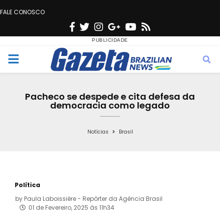
FALE CONOSCO
F
T
I
G
Y
R
a
w
n
o
o
s
c
i
s
o
u
s
M
e
t
t
g
t
e
b
t
a
l
u
Pacheco se despede e cita defesa da
o
e
g
e
b
democracia como legado
n
o
r
r
e
k
a
Notícias
Brasil
u
m
Política
by
Paula Laboissière - Repórter da Agência Brasil
01 de Fevereiro, 2025 às 11h34