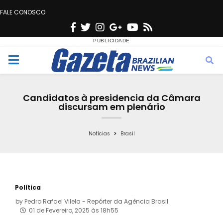
FALE CONOSCO
F
T
I
G
Y
R
a
w
n
o
o
s
c
i
s
o
u
s
M
e
t
t
g
t
e
b
t
a
l
u
Candidatos à presidencia da Câmara
o
e
g
e
b
discursam em plenário
n
o
r
r
e
k
a
Notícias
Brasil
u
m
Política
by
Pedro Rafael Vilela - Repórter da Agência Brasil
01 de Fevereiro, 2025 às 18h55