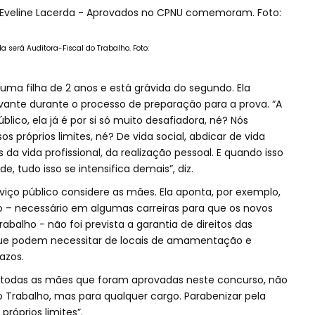
a será Auditora-Fiscal do Trabalho. Foto:
ma filha de 2 anos e está grávida do segundo. Ela
evante durante o processo de preparação para a prova. “A
lico, ela já é por si só muito desafiadora, né? Nós
 próprios limites, né? De vida social, abdicar de vida
s da vida profissional, da realização pessoal. E quando isso
 tudo isso se intensifica demais”, diz.
viço público considere as mães. Ela aponta, por exemplo,
o – necessário em algumas carreiras para que os novos
balho - não foi prevista a garantia de direitos das
que podem necessitar de locais de amamentação e
razos.
 a todas as mães que foram aprovadas neste concurso, não
o Trabalho, mas para qualquer cargo. Parabenizar pela
próprios limites”.