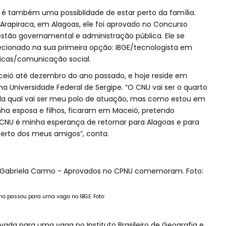
 é também uma possiblidade de estar perto da família.
Arapiraca, em Alagoas, ele foi aprovado no Concurso
estão governamental e administração pública. Ele se
elecionado na sua primeira opção: IBGE/tecnologista em
ticas/comunicação social.
eió até dezembro do ano passado, e hoje reside em
 Universidade Federal de Sergipe. “O CNU vai ser o quarto
nda qual vai ser meu polo de atuação, mas como estou em
nha esposa e filhos, ficaram em Maceió, pretendo
 CNU é minha esperança de retornar para Alagoas e para
erto dos meus amigos”, conta.
mo passou para uma vaga no IBGE. Foto:
ovada para uma vaga no Instituto Brasileiro de Geografia e