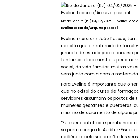
Rio de Janeiro (RJ) 04/02/2025 - Eveline Lacerd
Eveline Lacerda/Arquivo pessoal
Eveline mora em João Pessoa, tem u
ressalta que a maternidade foi rel
jornada de estudo para concurso púb
tentamos diariamente superar nossos
social, da vida familiar, muitas veze
vem junto com a com a maternidade,
Para Eveline é importante que o ser
que no edital do curso de formaçã
servidores assumam os postos de tra
mulheres gestantes e puérperas, 
mesmo de adiamento de alguns p
“Eu quero enfatizar e parabenizar
só para o cargo do Auditor-Fiscal d
resiliência, pela superação dos seus 