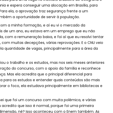
iânia e espera conseguir uma alocação em Brasília, para
 Para ela, a aprovação traz segurança frente a um
ambém a oportunidade de servir à população.
com a minha formação, e aí eu vi o mercado da
is de um ano, eu estava em um emprego que eu não
a, com a remuneração baixa, e foi aí que eu resolvi tentar
, com muitas decepções, várias reprovações. E o CNU veio
a quantidade de vagas, principalmente para a área da
iou o trabalho e os estudos, mas nos seis meses anteriores
aração do concurso, com o apoio da família e reconhece
nça. Mas ela acredita que o principal diferencial para
a para os estudos e entender quais conteúdos são mais
orar o foco, ela estudava principalmente em bibliotecas e
 sei que foi um concurso com muita polêmica, e várias
 acredito que isso é normal, porque foi uma primeira
dimensão, né? Isso aconteceu com o Enem também. As