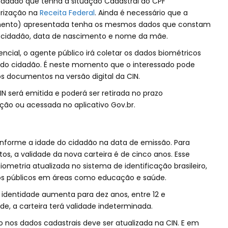
cidadão que tenha a situação Cadastral do CPF
arização na
Receita Federal
. Ainda é necessário que a
mento) apresentada tenha os mesmos dados que constam
 cidadão, data de nascimento e nome da mãe.
ial, o agente público irá coletar os dados biométricos
cos do cidadão. É neste momento que o interessado pode
os documentos na versão digital da CIN.
N será emitida e poderá ser retirada no prazo
ação ou acessada no aplicativo Gov.br.
onforme a idade do cidadão na data de emissão. Para
os, a validade da nova carteira é de cinco anos. Esse
ometria atualizada no sistema de identificação brasileiro,
iços públicos em áreas como educação e saúde.
e identidade aumenta para dez anos, entre 12 e
de, a carteira terá validade indeterminada.
o nos dados cadastrais deve ser atualizada na CIN. E em