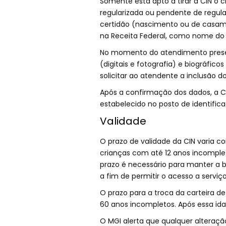
Somente está apto a tirar a CIN o 
regularizada ou pendente de regul
certidão (nascimento ou de casa
na Receita Federal, como nome do
No momento do atendimento presenc
(digitais e fotografia) e biográfi
solicitar ao atendente a inclusão d
Após a confirmação dos dados, a CI
estabelecido no posto de identific
Validade
O prazo de validade da CIN varia c
crianças com até 12 anos incomplet
prazo é necessário para manter a bi
a fim de permitir o acesso a serv
O prazo para a troca da carteira d
60 anos incompletos. Após essa ida
O MGI alerta que qualquer alteraçã