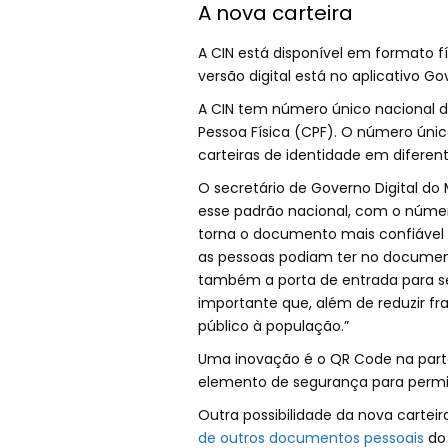
A nova carteira
A CIN está disponível em formato fí
versão digital está no aplicativo 
A CIN tem número único nacional d
Pessoa Física (CPF). O número único
carteiras de identidade em difere
O secretário de Governo Digital do 
esse padrão nacional, com o número
torna o documento mais confiável 
as pessoas podiam ter no documento
também a porta de entrada para ser
importante que, além de reduzir fr
público à população.”
Uma inovação é o QR Code na parte
elemento de segurança para permiti
Outra possibilidade da nova carteir
de outros documentos pessoais
do 