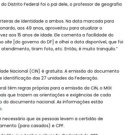
o Distrito Federal foi o pai dele, o professor de geografia
carteiras de identidade a ambos. Na data marcada para
ardo, aos 49 anos, aproveitou para atualizar o
vez aos 15 anos de idade. Ele comenta a facilidade do
 no
site
[do governo do DF] e olhei a data disponível, que foi
 atendimento, tiram foto, etc. Então, é muito tranquilo.”
tidade Nacional (CIN) é gratuita. A emissão do documento
e identificação das 27 unidades da Federação.
ral têm regras próprias para a emissão da CIN, o MGI
ais que trazem as orientações e exigências de cada
o do documento nacional. As informações estão
e
.
é necessário que as pessoas levem a certidão de
samento (para casados) e CPF.