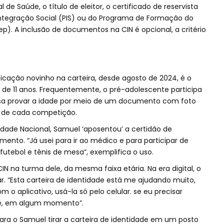
 de Saúde, o título de eleitor, o certificado de reservista
Integração Social (PIS) ou do Programa de Formação do
ep). A inclusão de documentos na CIN é opcional, a critério
ação novinho na carteira, desde agosto de 2024, é o
, de 11 anos. Frequentemente, o pré-adolescente participa
sa provar a idade por meio de um documento com foto
ta de cada competição.
idade Nacional, Samuel ‘aposentou’ a certidão de
nto. “Já usei para ir ao médico e para participar de
tebol e tênis de mesa”, exemplifica o uso.
IN na turma dele, da mesma faixa etária. Na era digital, o
. “Esta carteira de identidade está me ajudando muito,
m o aplicativo, usá-la só pelo celular. se eu precisar
de, em algum momento”.
ara o Samuel tirar a carteira de identidade em um posto