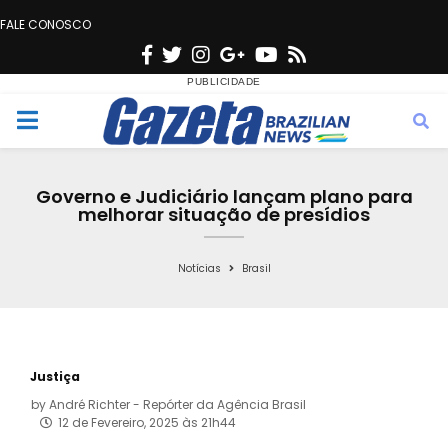
FALE CONOSCO
F
T
I
G
Y
R
a
w
n
o
o
s
c
i
s
o
u
s
M
e
t
t
g
t
e
b
t
a
l
u
Governo e Judiciário lançam plano para
o
e
g
e
b
melhorar situação de presídios
n
o
r
r
e
k
a
Notícias
Brasil
u
m
Justiça
by
André Richter - Repórter da Agência Brasil
12 de Fevereiro, 2025 às 21h44