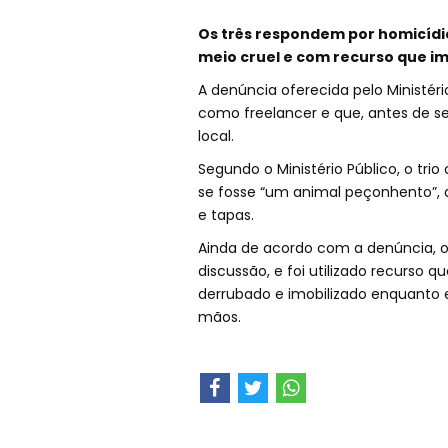
Os três respondem por homicídio
meio cruel e com recurso que imp
A denúncia oferecida pelo Ministér
como freelancer e que, antes de se
local.
Segundo o Ministério Público, o t
se fosse “um animal peçonhento”, 
e tapas.
Ainda de acordo com a denúncia, o 
discussão, e foi utilizado recurso qu
derrubado e imobilizado enquanto e
mãos.