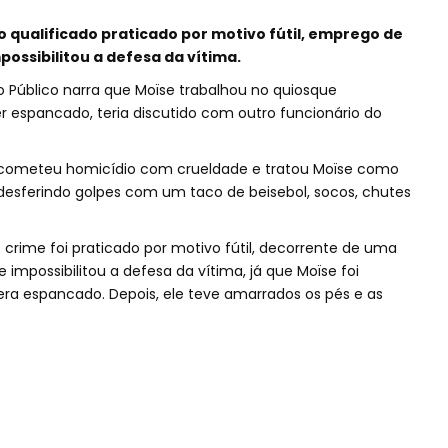
 qualificado praticado por motivo fútil, emprego de
ossibilitou a defesa da vítima.
io Público narra que Moïse trabalhou no quiosque
r espancado, teria discutido com outro funcionário do
rio cometeu homicídio com crueldade e tratou Moïse como
desferindo golpes com um taco de beisebol, socos, chutes
crime foi praticado por motivo fútil, decorrente de uma
e impossibilitou a defesa da vítima, já que Moïse foi
ra espancado. Depois, ele teve amarrados os pés e as