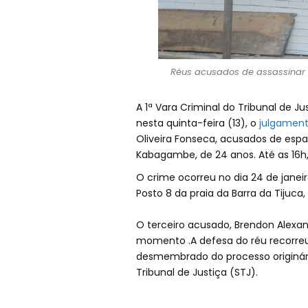
Réus acusados de assassinar o
A 1ª Vara Criminal do Tribunal de J
nesta quinta-feira (13), o
julgamen
Oliveira Fonseca, acusados de esp
Kabagambe, de 24 anos. Até as 1
O crime ocorreu no dia 24 de janeir
Posto 8 da praia da Barra da Tijuca, 
O terceiro acusado, Brendon Alexan
momento .A defesa do réu recorreu
desmembrado do processo originári
Tribunal de Justiça (STJ).