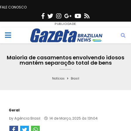
FALE CONOSCO
F
T
I
G
Y
R
a
w
n
o
o
s
c
i
s
o
u
s
M
e
t
t
g
t
e
b
t
a
l
u
Maioria de casamentos envolvendo idosos
o
e
g
e
b
mantém separação total de bens
n
o
r
r
e
k
a
Notícias
Brasil
u
m
Geral
by
Agência Brasil
14 de Março, 2025 às 13h04