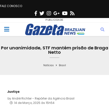
FALE CONOSCO
F
T
I
G
Y
R
a
w
n
o
o
s
c
i
s
o
u
s
M
e
t
t
g
t
e
b
t
a
l
u
Por unanimidade, STF mantém prisão de Braga
o
e
g
e
b
Netto
n
o
r
r
e
k
a
Notícias
Brasil
u
m
Justiça
by
André Richter - Repórter da Agência Brasil
14 de Março, 2025 às 15h54