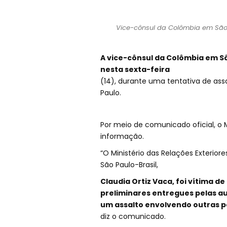
Vice-cônsul da Colômbia em São P
A vice-cônsul da Colômbia em São
nesta sexta-feira
(14), durante uma tentativa de assa
Paulo.
Por meio de comunicado oficial, o 
informação.
“O Ministério das Relações Exterior
São Paulo-Brasil,
Claudia Ortiz Vaca, foi vítima d
preliminares entregues pelas au
um assalto envolvendo outras p
diz o comunicado.