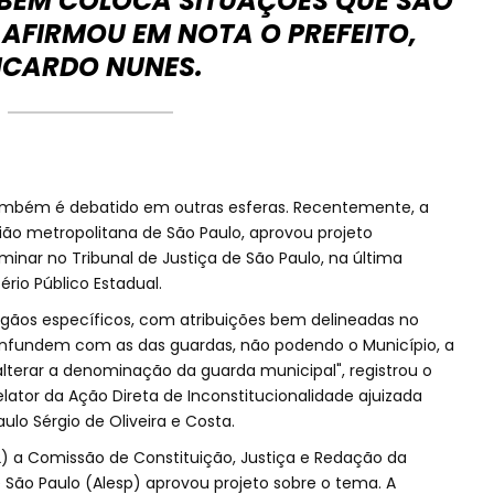
MBÉM COLOCA SITUAÇÕES QUE SÃO
AFIRMOU EM NOTA O PREFEITO,
ICARDO NUNES.
também é debatido em outras esferas. Recentemente, a
ão metropolitana de São Paulo, aprovou projeto
minar no Tribunal de Justiça de São Paulo, na última
tério Público Estadual.
 órgãos específicos, com atribuições bem delineadas no
confundem com as das guardas, não podendo o Município, a
alterar a denominação da guarda municipal", registrou o
ator da Ação Direta de Inconstitucionalidade ajuizada
ulo Sérgio de Oliveira e Costa.
) a Comissão de Constituição, Justiça e Redação da
e São Paulo (Alesp) aprovou projeto sobre o tema. A