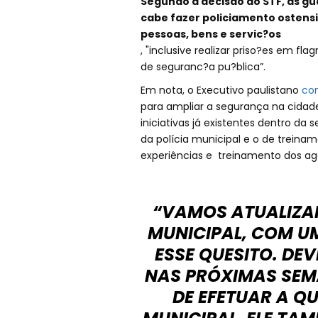
Segundo a decisão do STF, as gu
cabe fazer policiamento ostensi
pessoas, bens e servic?os
, "inclusive realizar priso?es em fl
de seguranc?a pu?blica”.
Em nota, o Executivo paulistano
co
para ampliar a segurança na cidade".
iniciativas já existentes dentro d
da polícia municipal e o de treina
experiências e treinamento dos age
“VAMOS ATUALIZAR
MUNICIPAL, COM U
ESSE QUESITO. D
NAS PRÓXIMAS SEM
DE EFETUAR A Q