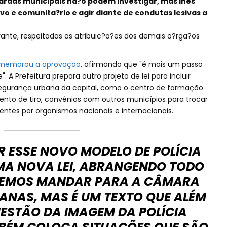
ardas municipais na?o podem investigar, mas lhes
vo e comunita?rio e agir diante de condutas lesivas a
agrante, respeitadas as atribuic?o?es dos demais o?rga?os
memorou a aprovação
, afirmando que "é mais um passo
 A Prefeitura prepara outro projeto de lei para incluir
a segurança urbana da capital, como o centro de formação
mento de tiro, convênios com outros municípios para trocar
ntes por organismos nacionais e internacionais.
 ESSE NOVO MODELO DE POLÍCIA
MA NOVA LEI, ABRANGENDO TODO
EVEMOS MANDAR PARA A CÂMARA
ANAS, MAS É UM TEXTO QUE ALÉM
UESTÃO DA IMAGEM DA POLÍCIA