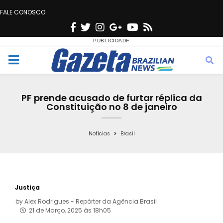
FALE CONOSCO
F
T
I
G
Y
R
a
w
n
o
o
s
c
i
s
o
u
s
M
e
t
t
g
t
e
b
t
a
l
u
PF prende acusado de furtar réplica da
o
e
g
e
b
Constituição no 8 de janeiro
n
o
r
r
e
k
a
Notícias
Brasil
u
m
Justiça
by
Alex Rodrigues - Repórter da Agência Brasil
21 de Março, 2025 às 18h05