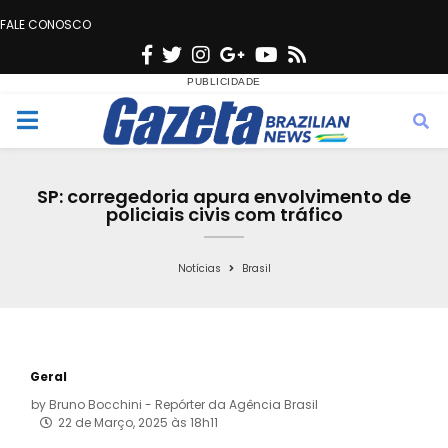
FALE CONOSCO
F
T
I
G
Y
R
a
w
n
o
o
s
c
i
s
o
u
s
M
e
t
t
g
t
e
b
t
a
l
u
SP: corregedoria apura envolvimento de
o
e
g
e
b
policiais civis com tráfico
n
o
r
r
e
k
a
Notícias
Brasil
u
m
Geral
by
Bruno Bocchini - Repórter da Agência Brasil
22 de Março, 2025 às 18h11