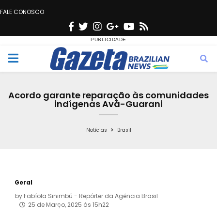
FALE CONOSCO
F
T
I
G
Y
R
a
w
n
o
o
s
c
i
s
o
u
s
M
e
t
t
g
t
e
b
t
a
l
u
Acordo garante reparação às comunidades
o
e
g
e
b
indígenas Avá-Guarani
n
o
r
r
e
k
a
Notícias
Brasil
u
m
Geral
by
Fabíola Sinimbú - Repórter da Agência Brasil
25 de Março, 2025 às 15h22