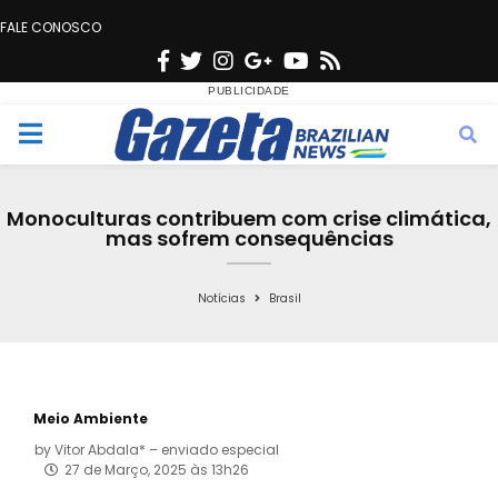
FALE CONOSCO
F
T
I
G
Y
R
a
w
n
o
o
s
c
i
s
o
u
s
M
e
t
t
g
t
e
b
t
a
l
u
Monoculturas contribuem com crise climática,
o
e
g
e
b
mas sofrem consequências
n
o
r
r
e
k
a
Notícias
Brasil
u
m
Meio Ambiente
by
Vitor Abdala* – enviado especial
27 de Março, 2025 às 13h26