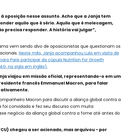
à oposição nesse assunto. Acho que a Janja tem
onder aquilo que é sério. Aquilo que é molecagem,
ão precisa responder. A história vai julgar”,
ama vem sendo alvo de oposicionistas que questionam os
acionais.
Neste mês, Janja acompanhou Lula em visita de
ara Paris participar da cúpula Nutrition for Growth
G, na sigla em inglês).
anja viajou em missão oficial, representando-o em um
presidente francês Emmanuel Macron, para falar
 ativamente.
companheiro Macron para discutir a aliança global contra a
la foi convidada e fez seu discurso com muita
se negócio da aliança global contra a fome até antes do
TCU) chegou a ser acionado, mas arquivou - por