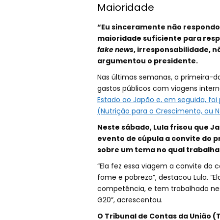
Maioridade
“Eu sinceramente não respondo 
maioridade suficiente para resp
fake news
, irresponsabilidade, n
argumentou o presidente.
Nas últimas semanas, a primeira-d
gastos públicos com viagens intern
Estado ao Japão e, em seguida, foi p
(Nutrição para o Crescimento, ou N4
Neste sábado, Lula frisou que J
evento de cúpula a convite do 
sobre um tema no qual trabalha
“Ela fez essa viagem a convite do 
fome e pobreza”, destacou Lula. “E
competência, e tem trabalhado nes
G20”, acrescentou.
O Tribunal de Contas da União (