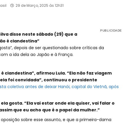
asil
29 de Março, 2025 às 12h31
Silva disse neste sábado (29) que a
ão é clandestina”
gosta”, depois de ser questionado sobre críticas da
com a ida dela ao Japão e à França.
é clandestina”, afirmou Lula. “Ela não faz viagem
 ela foi convidada”, continuou o presidente
ta coletiva antes de deixar Hanói, capital do Vietnã, após
la gosta. “Ela vai estar onde ela quiser, vai falar o
É assim que eu acho que é o papel da mulher.”
a oposição sobre esse assunto, e que a primeira-dama