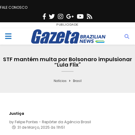
FALE CONOSCO
F
T
I
G
Y
R
a
w
n
o
o
s
c
i
s
o
u
s
M
e
t
t
g
t
e
b
t
a
l
u
STF mantém multa por Bolsonaro impulsionar
o
e
g
e
b
“Lula Flix"
n
o
r
r
e
k
a
Notícias
Brasil
u
m
Justiça
by
Felipe Pontes - Repórter da Agência Brasil
31 de Março, 2025 às 11h51