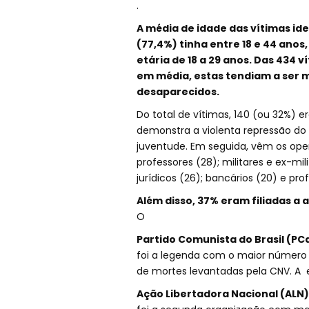
.
A média de idade das vítimas ide
(77,4%) tinha entre 18 e 44 anos
etária de 18 a 29 anos. Das 434 v
em média, estas tendiam a ser 
desaparecidos.
Do total de vítimas, 140 (ou 32%) e
demonstra a violenta repressão do 
juventude. Em seguida, vêm os operár
professores (28); militares e ex-mili
jurídicos (26); bancários (20) e profi
Além disso, 37% eram filiadas a a
O
Partido Comunista do Brasil (PC
foi a legenda com o maior número d
de mortes levantadas pela CNV. A 
Ação Libertadora Nacional (ALN)