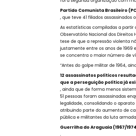
foi a segunda organização com mai
Partido Comunista Brasileiro (P
, que teve 41 filiados assassinados
As estatísticas compiladas a partir
Observatório Nacional dos Direito
tese de que a repressão violenta n
justamente entre os anos de 1969 e 
se concentra o maior número de ví
“Antes do golpe militar de 1964, ai
12 assassinatos políticos result
que a perseguição política já exi
, ainda que de forma menos sistemát
51 pessoas foram assassinadas en
legalidade, consolidando o aparato 
atribuindo parte do aumento de ca
pública e militantes da luta armad
Guerrilha do Araguaia (1967/197
.