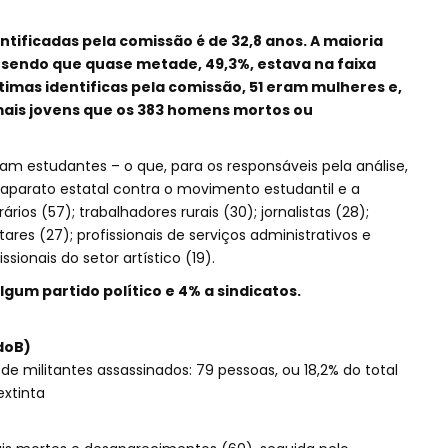
ntificadas pela comissão é de 32,8 anos. A maioria
, sendo que quase metade, 49,3%, estava na faixa
ítimas identificas pela comissão, 51 eram mulheres e,
mais jovens que os 383 homens mortos ou
ram estudantes – o que, para os responsáveis pela análise,
aparato estatal contra o movimento estudantil e a
ios (57); trabalhadores rurais (30); jornalistas (28);
tares (27); profissionais de serviços administrativos e
ssionais do setor artístico (19).
lgum partido político e 4% a sindicatos.
doB)
e militantes assassinados: 79 pessoas, ou 18,2% do total
extinta