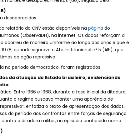
s mortes e desaparecimentos (60), seguida pelo
CB)
 ou desaparecidos.
 do relatório da CNV estão disponíveis na
página
do
s Humanos (ObservaDH), na internet. Os dados reforçam a
ão ocorreu de maneira uniforme ao longo dos anos e que é
1978, quando vigorava o Ato Institucional nº 5 (AI5), que
timas da ação repressiva.
nda no período democrático, foram registrados
ados da atuação do Estado brasileiro, evidenciando
stia
ica. Entre 1966 e 1968, durante a fase inicial da ditadura,
quanto o regime buscava manter uma aparência de
repressivo”, enfatiza o texto de apresentação dos dados,
sos do período aos confrontos entre forças de segurança
a contra a ditadura militar, no episódio conhecido como
4)