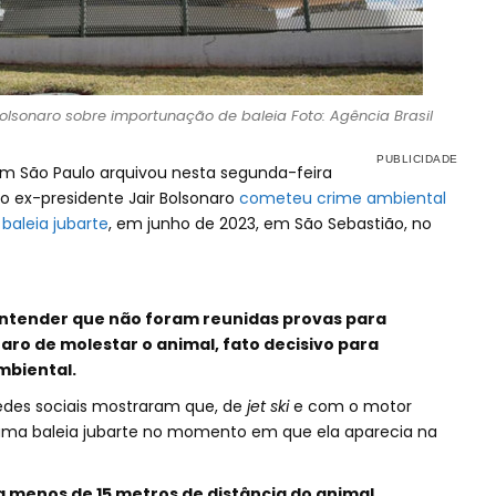
olsonaro sobre importunação de baleia Foto: Agência Brasil
 em São Paulo arquivou nesta segunda-feira
 o ex-presidente Jair Bolsonaro
cometeu crime ambiental
 baleia jubarte
, em junho de 2023, em São Sebastião, no
 entender que não foram reunidas provas para
ro de molestar o animal, fato decisivo para
mbiental.
edes sociais mostraram que, de
jet ski
e com o motor
 uma baleia jubarte no momento em que ela aparecia na
a menos de 15 metros de distância do animal.