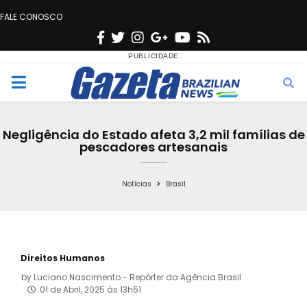
FALE CONOSCO
F
T
I
G
Y
R
a
w
n
o
o
s
c
i
s
o
u
s
M
e
t
t
g
t
e
b
t
a
l
u
Negligência do Estado afeta 3,2 mil famílias de
o
e
g
e
b
pescadores artesanais
n
o
r
r
e
k
a
Notícias
Brasil
u
m
Direitos Humanos
by
Luciano Nascimento - Repórter da Agência Brasil
01 de Abril, 2025 às 13h51