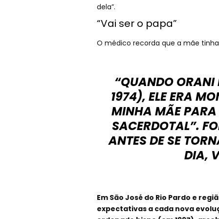
dela”.
“Vai ser o papa”
O médico recorda que a mãe tinha 
“QUANDO ORANI 
1974), ELE ERA M
MINHA MÃE PARA
SACERDOTAL”. FOI
ANTES DE SE TORN
DIA, 
Em São José do Rio Pardo e regiã
expectativas a cada nova evolu