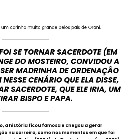
um carinho muito grande pelos pais de Orani.
FOI SE TORNAR SACERDOTE (EM
ONGE DO MOSTEIRO, CONVIDOU A
 SER MADRINHA DE ORDENAÇÃO
 NESSE CENÁRIO QUE ELA DISSE,
AR SACERDOTE, QUE ELE IRIA, UM
VIRAR BISPO E PAPA.
o, a história ficou famosa e chegou a gerar
ção na carreira, como nos momentos em que foi