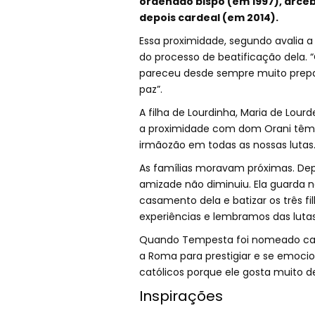
ordenado bispo (em 1997), arceb
depois cardeal (em 2014).
Essa proximidade, segundo avalia a 
do processo de beatificação dela.
pareceu desde sempre muito prepara
paz”.
A filha de Lourdinha, Maria de Lour
a proximidade com dom Orani têm 
irmãozão em todas as nossas lutas.
As famílias moravam próximas. Depoi
amizade não diminuiu. Ela guarda n
casamento dela e batizar os três fi
experiências e lembramos das lutas
Quando Tempesta foi nomeado cardea
a Roma para prestigiar e se emoc
católicos porque ele gosta muito de
Inspirações