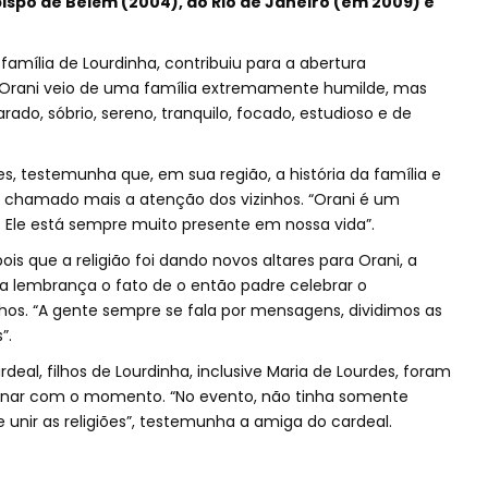
ispo de Belém (2004), do Rio de Janeiro (em 2009) e
família de Lourdinha, contribuiu para a abertura
 “Orani veio de uma família extremamente humilde, mas
do, sóbrio, sereno, tranquilo, focado, estudioso e de
des, testemunha que, em sua região, a história da família e
chamado mais a atenção dos vizinhos. “Orani é um
 Ele está sempre muito presente em nossa vida”.
s que a religião foi dando novos altares para Orani, a
a lembrança o fato de o então padre celebrar o
lhos. “A gente sempre se fala por mensagens, dividimos as
”.
l, filhos de Lourdinha, inclusive Maria de Lourdes, foram
ionar com o momento. “No evento, não tinha somente
 unir as religiões”, testemunha a amiga do cardeal.