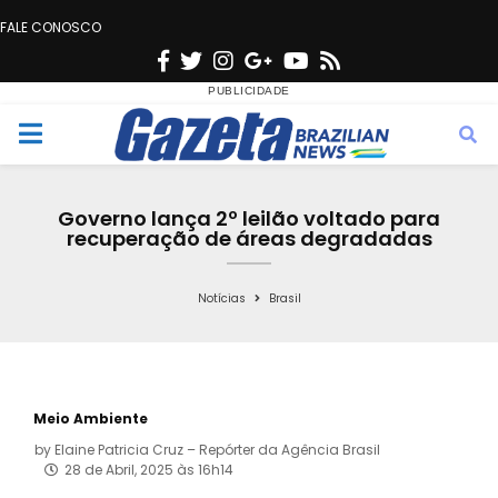
FALE CONOSCO
F
T
I
G
Y
R
a
w
n
o
o
s
c
i
s
o
u
s
M
e
t
t
g
t
e
b
t
a
l
u
Governo lança 2º leilão voltado para
o
e
g
e
b
recuperação de áreas degradadas
n
o
r
r
e
k
a
Notícias
Brasil
u
m
Meio Ambiente
by
Elaine Patricia Cruz – Repórter da Agência Brasil
28 de Abril, 2025 às 16h14