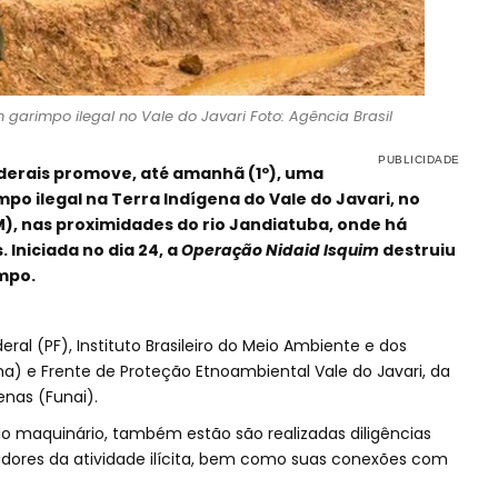
garimpo ilegal no Vale do Javari Foto: Agência Brasil
derais promove, até amanhã (1º), uma
o ilegal na Terra Indígena do Vale do Javari, no
, nas proximidades do rio Jandiatuba, onde há
Iniciada no dia 24, a
Operação Nidaid Isquim
destruiu
mpo.
ral (PF), Instituto Brasileiro do Meio Ambiente e dos
a) e Frente de Proteção Etnoambiental Vale do Javari, da
nas (Funai).
o maquinário, também estão são realizadas diligências
ciadores da atividade ilícita, bem como suas conexões com