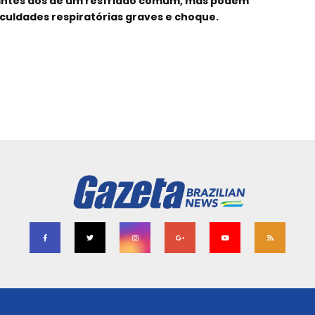
antes aos de um resfriado comum, mas podem
culdades respiratórias graves e choque.