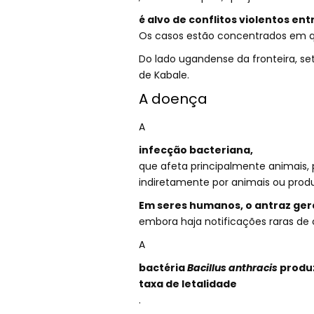
é alvo de conflitos violentos en
Os casos estão concentrados em qu
Do lado ugandense da fronteira, set
de Kabale.
A doença
A
infecção bacteriana,
que afeta principalmente animais, 
indiretamente por animais ou prod
Em seres humanos, o antraz ger
embora haja notificações raras de
A
bactéria
Bacillus anthracis
produz
taxa de letalidade
.