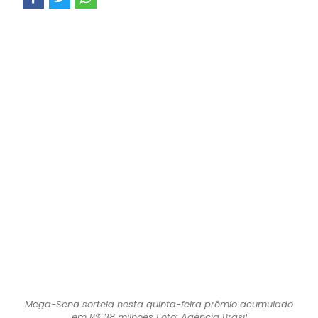
Mega-Sena sorteia nesta quinta-feira prêmio acumulado
em R$ 38 milhões Foto: Agência Brasil