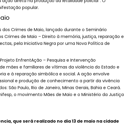
 ação direta na produção da letalidade policial". O
ifestação popular.
aio
s dos Crimes de Maio, lançado durante o Seminário
os Crimes de Maio – Direito à memória, justiça, reparação e
ctas, pela Iniciativa Negra por uma Nova Política de
rojeto EnfrentAção – Pesquisa e Intervenção
a de mães e familiares de vítimas da violência do Estado e
ria e à reparação simbólica e social. A ação envolve
issional e produção de conhecimento a partir da vivência
s: São Paulo, Rio de Janeiro, Minas Gerais, Bahia e Ceará.
nifesp, o movimento Mães de Maio e o Ministério da Justiça
ncia, que será realizado no dia 13 de maio na cidade