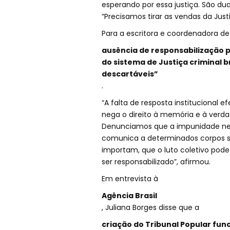
esperando por essa justiça. São du
“Precisamos tirar as vendas da Just
Para a escritora e coordenadora de P
ausência de responsabilização pe
do sistema de Justiça criminal b
descartáveis”
.
“A falta de resposta institucional 
nega o direito à memória e à verdad
Denunciamos que a impunidade nes
comunica a determinados corpos soc
importam, que o luto coletivo pode
ser responsabilizado”, afirmou.
Em entrevista à
Agência Brasil
, Juliana Borges disse que a
criação do Tribunal Popular fu