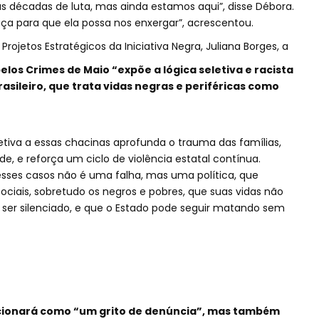
as décadas de luta, mas ainda estamos aqui”, disse Débora.
iça para que ela possa nos enxergar”, acrescentou.
rojetos Estratégicos da Iniciativa Negra, Juliana Borges, a
los Crimes de Maio “expõe a lógica seletiva e racista
rasileiro, que trata vidas negras e periféricas como
efetiva a essas chacinas aprofunda o trauma das famílias,
e, e reforça um ciclo de violência estatal contínua.
ses casos não é uma falha, mas uma política, que
iais, sobretudo os negros e pobres, que suas vidas não
 ser silenciado, e que o Estado pode seguir matando sem
ncionará como “um grito de denúncia”, mas também