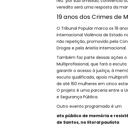
réu "por sua omissão, conivência ou
veredito será uma resposta da man
19 anos dos Crimes de M
O Tribunal Popular marca os 19 ano
internacional Violência de Estado n
não repetição, promovido pela Cone
Drogas e pela Anistia Internacional.
Também faz parte dessas ações o P
Multiprofissional, que fará a escut
garantir o acesso à justiça, à memó
escuta qualificada, apoio multiprof
de até 150 mulheres em cinco estado
O projeto é uma parceria entre a U
e Segurança Pública.
Outro evento programado é um
ato público de memória e resistê
de Santos, no litoral paulista