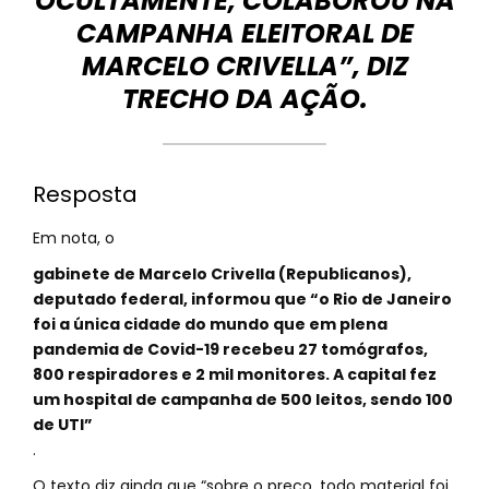
OCULTAMENTE, COLABOROU NA
CAMPANHA ELEITORAL DE
MARCELO CRIVELLA”, DIZ
TRECHO DA AÇÃO.
Resposta
Em nota, o
gabinete de Marcelo Crivella (Republicanos),
deputado federal, informou que “o Rio de Janeiro
foi a única cidade do mundo que em plena
pandemia de Covid-19 recebeu 27 tomógrafos,
800 respiradores e 2 mil monitores. A capital fez
um hospital de campanha de 500 leitos, sendo 100
de UTI”
.
O texto diz ainda que “sobre o preço, todo material foi