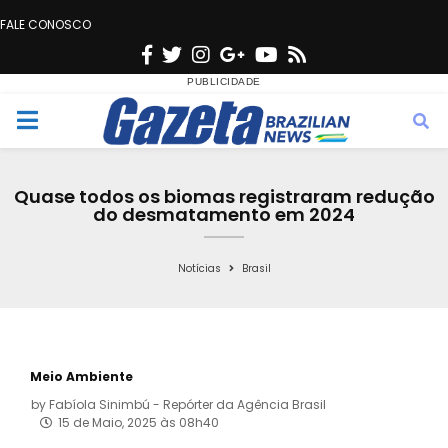
FALE CONOSCO
F
T
I
G
Y
R
a
w
n
o
o
s
c
i
s
o
u
s
M
e
t
t
g
t
e
b
t
a
l
u
Quase todos os biomas registraram redução
o
e
g
e
b
do desmatamento em 2024
n
o
r
r
e
k
a
Notícias
Brasil
u
m
Meio Ambiente
by
Fabíola Sinimbú - Repórter da Agência Brasil
15 de Maio, 2025 às 08h40