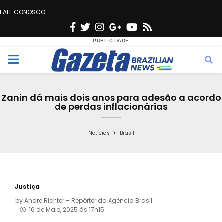
FALE CONOSCO
F
T
I
G
Y
R
a
w
n
o
o
s
c
i
s
o
u
s
M
e
t
t
g
t
e
b
t
a
l
u
Zanin dá mais dois anos para adesão a acordo
o
e
g
e
b
de perdas inflacionárias
n
o
r
r
e
k
a
Notícias
Brasil
u
m
Justiça
by
Andre Richter – Repórter da Agência Brasil
16 de Maio, 2025 às 17h15