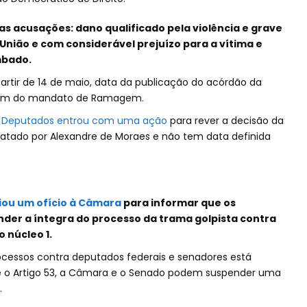
s acusações: dano qualificado pela violência e grave
nião e com considerável prejuízo para a vítima e
mbado.
rtir de 14 de maio, data da publicação do acórdão da
 fim do mandato de Ramagem.
 Deputados entrou com uma ação
para rever a decisão da
latado por Alexandre de Moraes e não tem data definida
iou um ofício à Câmara
para informar que os
er a íntegra do processo da trama golpista contra
 núcleo 1.
ocessos contra deputados federais e senadores está
e o Artigo 53, a Câmara e o Senado podem suspender uma
.