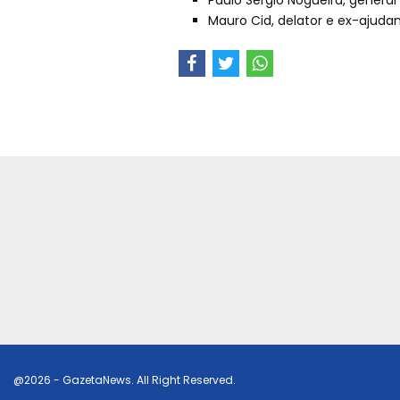
Paulo Sérgio Nogueira, general
Mauro Cid, delator e ex-ajuda
@2026 - GazetaNews. All Right Reserved.