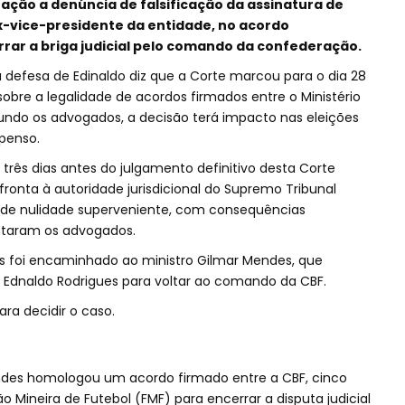
ção a denúncia de falsificação da assinatura de
x-vice-presidente da entidade, no acordo
rar a briga judicial pelo comando da confederação.
a defesa de Edinaldo diz que a Corte marcou para o dia 28
obre a legalidade de acordos firmados entre o Ministério
gundo os advogados, a decisão terá impacto nas eleições
spenso.
 três dias antes do julgamento definitivo desta Corte
ronta à autoridade jurisdicional do Supremo Tribunal
o de nulidade superveniente, com consequências
entaram os advogados.
s foi encaminhado ao ministro Gilmar Mendes, que
 Ednaldo Rodrigues para voltar ao comando da CBF.
ara decidir o caso.
ndes homologou um acordo firmado entre a CBF, cinco
o Mineira de Futebol (FMF) para encerrar a disputa judicial