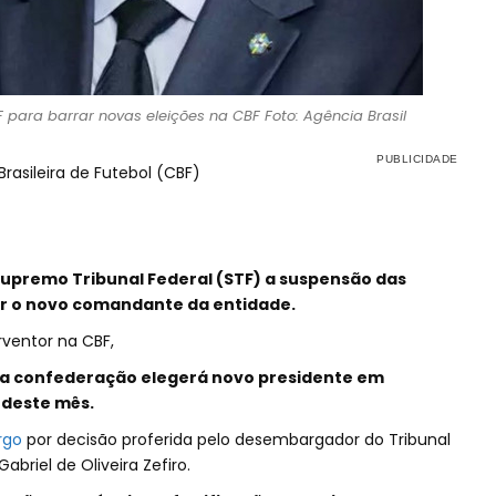
 para barrar novas eleições na CBF Foto: Agência Brasil
asileira de Futebol (CBF)
 Supremo Tribunal Federal (STF) a suspensão das
r o novo comandante da entidade.
rventor na CBF,
 a confederação elegerá novo presidente em
 deste mês.
rgo
por decisão proferida pelo desembargador do Tribunal
abriel de Oliveira Zefiro.