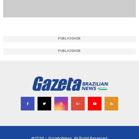
@2026 - GazetaNews. All Right Reserved.