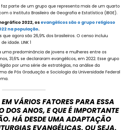
 faz parte de um grupo que representa mais de um quarto
om o Instituto Brasileiro de Geografia e Estatística (IBGE).
ográfico 2022, os
evangélicos são o grupo religioso
2022 na população
.
 que agora são 26,9% dos brasileiros. O censo incluiu
 de idade. LINK 1
 uma predominância de jovens e mulheres entre os
 anos, 31,6% se declararam evangélicos, em 2022. Esse grupo
ligião por uma série de estratégias, na análise da
rama de Pós Graduação e Sociologia da Universidade Federal
ema.
 EM VÁRIOS FATORES PARA ESSA
 DOS ANOS, E QUE É IMPORTANTE
IÃO. HÁ DESDE UMA ADAPTAÇÃO
ITURGIAS EVANGÉLICAS, OU SEJA,