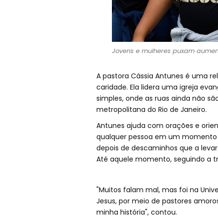
Jovens e mulheres puxam aumento 
A pastora Cássia Antunes é uma rel
caridade. Ela lidera uma igreja eva
simples, onde as ruas ainda não são
metropolitana do Rio de Janeiro.
Antunes ajuda com orações e orienta
qualquer pessoa em um momento dif
depois de descaminhos que a levara
Até aquele momento, seguindo a trad
"Muitos falam mal, mas foi na Univer
Jesus, por meio de pastores amoros
minha história", contou.