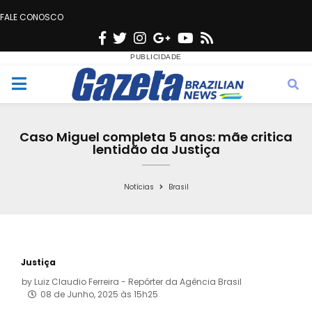
FALE CONOSCO
F
T
I
G
Y
R
a
w
n
o
o
s
c
i
s
o
u
s
M
e
t
t
g
t
e
b
t
a
l
u
Caso Miguel completa 5 anos: mãe critica
o
e
g
e
b
lentidão da Justiça
n
o
r
r
e
k
a
Notícias
Brasil
u
m
Justiça
by
Luiz Claudio Ferreira - Repórter da Agência Brasil
08 de Junho, 2025 às 15h25