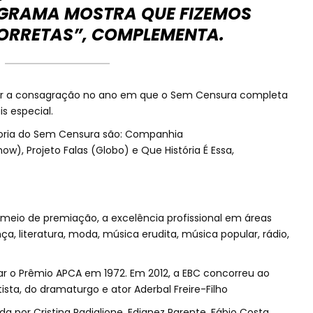
GRAMA MOSTRA QUE FIZEMOS
ORRETAS”, COMPLEMENTA.
ber a consagração no ano em que o Sem Censura completa
s especial.
oria do Sem Censura são: Companhia
ow), Projeto Falas (Globo) e Que História É Essa,
meio de premiação, a excelência profissional em áreas
ça, literatura, moda, música erudita, música popular, rádio,
rar o Prêmio APCA em 1972. Em 2012, a EBC concorreu ao
sta, do dramaturgo e ator Aderbal Freire-Filho
 por Cristina Padiglione, Edianez Parente, Fábio Costa,