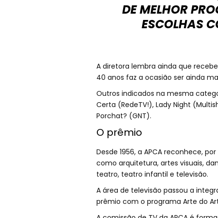
DE MELHOR PRO
ESCOLHAS C
A diretora lembra ainda que rece
40 anos faz a ocasião ser ainda mai
Outros indicados na mesma categ
Certa (RedeTV!), Lady Night (Multish
Porchat? (GNT).
O prêmio
Desde 1956, a APCA reconhece, por 
como arquitetura, artes visuais, dan
teatro, teatro infantil e televisão.
A área de televisão passou a integ
prêmio com o programa Arte do Arti
A comissão de TV da APCA é formada