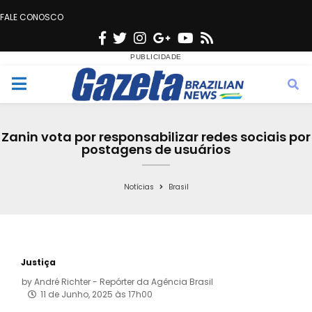
FALE CONOSCO
F
T
I
G
Y
R
a
w
n
o
o
s
c
i
s
o
u
s
M
e
t
t
g
t
e
b
t
a
l
u
Zanin vota por responsabilizar redes sociais por
o
e
g
e
b
postagens de usuários
n
o
r
r
e
k
a
Notícias
Brasil
u
m
Justiça
by
André Richter - Repórter da Agência Brasil
11 de Junho, 2025 às 17h00