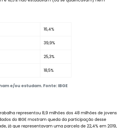
m e 18,5% não estudavam (ou se qualificavam) nem
16,4%
39,9%
25,3%
18,5%
lham e/ou estudam. Fonte: IBGE
abalha representou 8,9 milhões dos 48 milhões de jovens
os dados do IBGE mostram queda da participação desse
dade, já que representavam uma parcela de 22,4% em 2019,