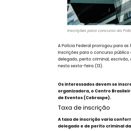
Inscrições para concurso da Políc
A Polícia Federal prorrogou para as 
inscrições para o concurso públic
delegado, perito criminal, escrivão,
nesta sexta-feira (13).
Os interessados devem se inscr
organizadora, o Centro Brasilei
de Eventos (Cebraspe).
Taxa de inscrição
A taxa de inscrição varia confo
delegado e de perito criminal da 