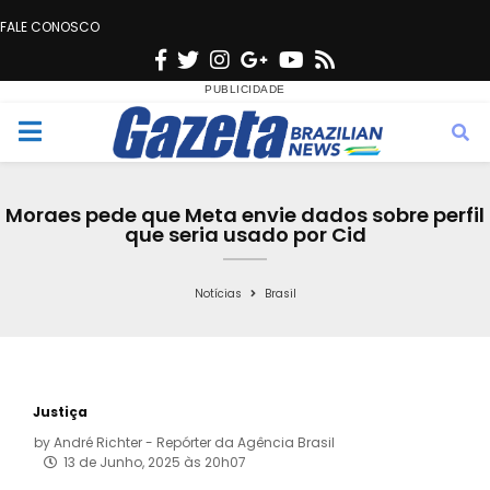
FALE CONOSCO
F
T
I
G
Y
R
a
w
n
o
o
s
c
i
s
o
u
s
M
e
t
t
g
t
e
b
t
a
l
u
Moraes pede que Meta envie dados sobre perfil
o
e
g
e
b
que seria usado por Cid
n
o
r
r
e
k
a
Notícias
Brasil
u
m
Justiça
by
André Richter - Repórter da Agência Brasil
13 de Junho, 2025 às 20h07