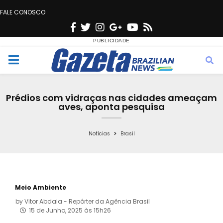
FALE CONOSCO
F
T
I
G
Y
R
a
w
n
o
o
s
c
i
s
o
u
s
M
e
t
t
g
t
e
b
t
a
l
u
Prédios com vidraças nas cidades ameaçam
o
e
g
e
b
aves, aponta pesquisa
n
o
r
r
e
k
a
Notícias
Brasil
u
m
Meio Ambiente
by
Vitor Abdala - Repórter da Agência Brasil
15 de Junho, 2025 às 15h26