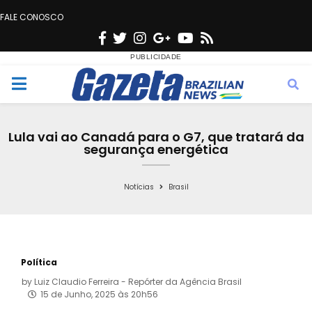
FALE CONOSCO
F
T
I
G
Y
R
a
w
n
o
o
s
c
i
s
o
u
s
M
e
t
t
g
t
e
b
t
a
l
u
Lula vai ao Canadá para o G7, que tratará da
o
e
g
e
b
segurança energética
n
o
r
r
e
k
a
Notícias
Brasil
u
m
Política
by
Luiz Claudio Ferreira - Repórter da Agência Brasil
15 de Junho, 2025 às 20h56