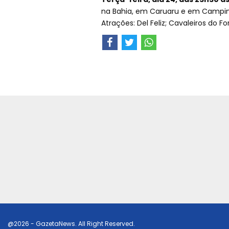
na Bahia, em Caruaru e em Campi
Atrações: Del Feliz; Cavaleiros do F
@2026 - GazetaNews. All Right Reserved.