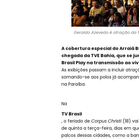
Geraldo Azevedo é atração da fe
A cobertura especial do Arraiá 
chegada da TVE Bahia, que se junt
Brasil Play na transmissão ao viv
As exibições passam a incluir atra
somando-se aos polos já acompan
na Paraíba.
Na
TV Brasil
, o feriado de
Corpus Christi
(18) va
de quinta a terça-feira, dias em 
palcos dessas cidades, como a band