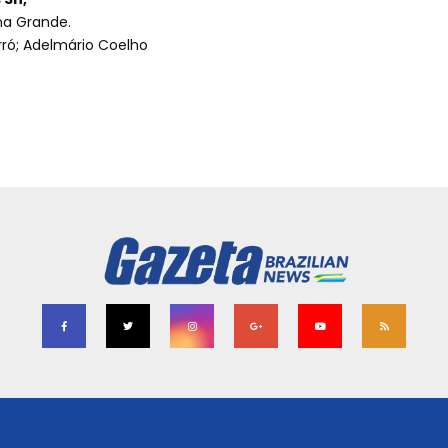
na Grande.
orró; Adelmário Coelho