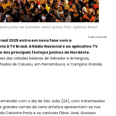
sta junina de Salvador nesta quinta Foto: Agência Brasil
Brasil 2025 entra em nova fase com a
a à TV Brasil, à Rádio Nacional e ao aplicativo TV
o dos principais festejos juninos do Nordeste.
ções das cidades baianas de Salvador e Amargosa,
hados de Caruaru, em Pernambuco, e Campina Grande,
i emendar com o dia de São João (24), com transmissões
que grandes nomes da cena artística apresentam-se nos
a Calcinha Preta e os cantores Flávio José, Gustavo