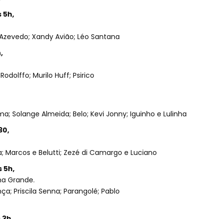
 5h,
Azevedo; Xandy Avião; Léo Santana
,
 Rodolffo; Murilo Huff; Psirico
ma; Solange Almeida; Belo; Kevi Jonny; Iguinho e Lulinha
30,
; Marcos e Belutti; Zezé di Camargo e Luciano
 5h,
na Grande.
ça; Priscila Senna; Parangolé; Pablo
 3h,