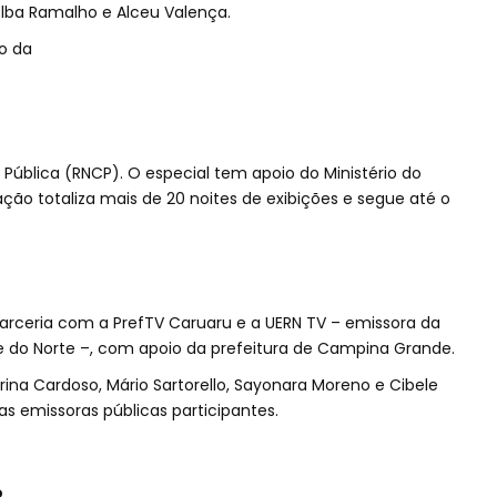
Elba Ramalho e Alceu Valença.
to da
ública (RNCP). O especial tem apoio do Ministério do
ção totaliza mais de 20 noites de exibições e segue até o
rceria com a PrefTV Caruaru e a UERN TV – emissora da
e do Norte –, com apoio da prefeitura de Campina Grande.
ina Cardoso, Mário Sartorello, Sayonara Moreno e Cibele
s emissoras públicas participantes.
o