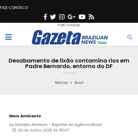
FALE CONOSCO
F
T
I
G
Y
R
a
w
n
o
o
s
c
i
s
o
u
s
M
e
t
t
g
t
e
b
t
a
l
u
Desabamento de lixão contamina rios em
o
e
g
e
b
Padre Bernardo, entorno do DF
n
o
r
r
e
k
a
Notícias
Brasil
u
m
Meio Ambiente
by
Daniella Almeida – Repórter da Agência Brasil
20 de Junho, 2025 às 15h07