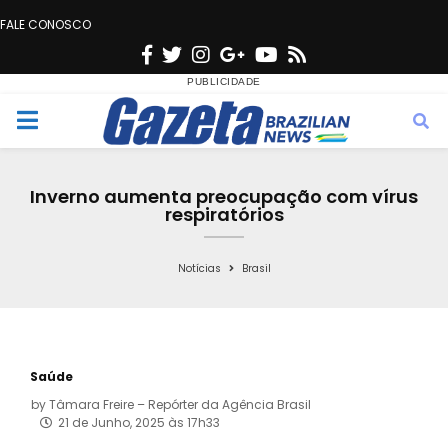
FALE CONOSCO
F
T
I
G
Y
R
a
w
n
o
o
s
c
i
s
o
u
s
M
e
t
t
g
t
e
b
t
a
l
u
Inverno aumenta preocupação com vírus
o
e
g
e
b
respiratórios
n
o
r
r
e
k
a
Notícias
Brasil
u
m
Saúde
by
Tâmara Freire – Repórter da Agência Brasil
21 de Junho, 2025 às 17h33