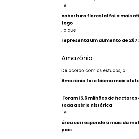
. A
cobertura florestal foi a mais a
fogo
, o que
representa um aumento de 287%
.
Amazônia
De acordo com os estudos, a
Amazônia foi o bioma mais afet
.
Foram 15,6 milhões de hectares
toda a série histórica
. A
área corresponde a mais da met
país
.