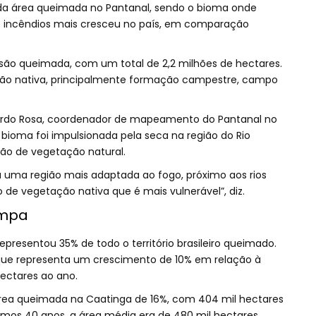
a área queimada no Pantanal, sendo o bioma onde
e incêndios mais cresceu no país, em comparação
nsão queimada, com um total de 2,2 milhões de hectares.
ção nativa, principalmente formação campestre, campo
ardo Rosa, coordenador de mapeamento do Pantanal no
bioma foi impulsionada pela seca na região do Rio
ão de vegetação natural.
 uma região mais adaptada ao fogo, próximo aos rios
de vegetação nativa que é mais vulnerável”, diz.
ampa
epresentou 35% de todo o território brasileiro queimado.
 que representa um crescimento de 10% em relação à
hectares ao ano.
ea queimada na Caatinga de 16%, com 404 mil hectares
timos 40 anos, a área média era de 480 mil hectares.