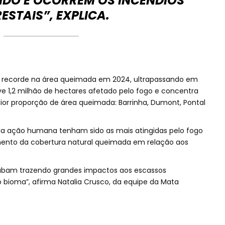
DO E OCORREM OS INCÊNDIOS
ESTAIS”, EXPLICA.
u recorde na área queimada em 2024, ultrapassando em
ve 1,2 milhão de hectares afetado pelo fogo e concentra
or proporção de área queimada: Barrinha, Dumont, Pontal
la ação humana tenham sido as mais atingidas pelo fogo
ento da cobertura natural queimada em relação aos
abam trazendo grandes impactos aos escassos
 bioma”, afirma Natalia Crusco, da equipe da Mata