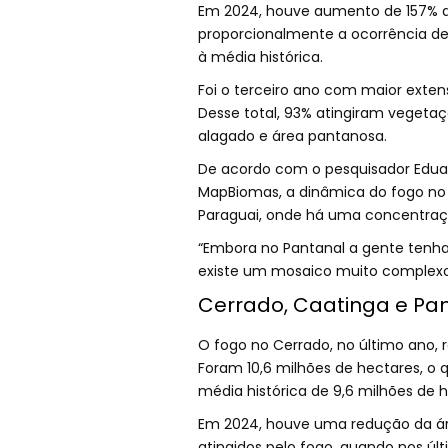
Em 2024, houve aumento de 157% d
proporcionalmente a ocorrência d
à média histórica.
Foi o terceiro ano com maior exte
Desse total, 93% atingiram vegeta
alagado e área pantanosa.
De acordo com o pesquisador Edu
MapBiomas, a dinâmica do fogo no 
Paraguai, onde há uma concentraç
“Embora no Pantanal a gente tenha
existe um mosaico muito complexo 
Cerrado, Caatinga e P
O fogo no Cerrado, no último ano, r
Foram 10,6 milhões de hectares, o
média histórica de 9,6 milhões de 
Em 2024, houve uma redução da ár
atingidos pelo fogo, quando nos úl